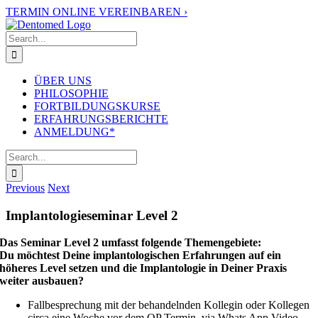
Skip
TERMIN ONLINE VEREINBAREN ›
to
content
Search
for:
ÜBER UNS
PHILOSOPHIE
FORTBILDUNGSKURSE
ERFAHRUNGSBERICHTE
ANMELDUNG*
Search
for:
Previous
Next
Implantologieseminar Level 2
Das Seminar Level 2 umfasst folgende Themengebiete:
Du möchtest Deine implantologischen Erfahrungen auf ein
höheres Level setzen und die Implantologie in Deiner Praxis
weiter ausbauen?
Fallbesprechung mit der behandelnden Kollegin oder Kollegen
circa eine Woche vor dem OP Termin, via Whats App Video