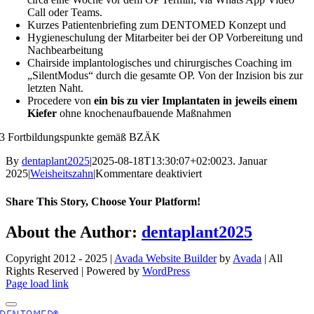
Call oder Teams.
Kurzes Patientenbriefing zum DENTOMED Konzept und
Hygieneschulung der Mitarbeiter bei der OP Vorbereitung und
Nachbearbeitung
Chairside implantologisches und chirurgisches Coaching im
„SilentModus“ durch die gesamte OP. Von der Inzision bis zur
letzten Naht.
Procedere von
ein bis zu vier Implantaten in jeweils einem
Kiefer
ohne knochenaufbauende Maßnahmen
3 Fortbildungspunkte gemäß BZÄK
By
dentaplant2025
|
2025-08-18T13:30:07+02:00
23. Januar
für
2025
|
Weisheitszahn
|
Kommentare deaktiviert
Implantologieseminar
Level
Share This Story, Choose Your Platform!
2
Facebook
X
Reddit
LinkedIn
WhatsApp
Telegram
Tumblr
Pinterest
Vk
Xing
Email
About the Author:
dentaplant2025
Copyright 2012 - 2025 |
Avada Website Builder
by
Avada
| All
Rights Reserved | Powered by
WordPress
Facebook
X
Instagram
Pinterest
Page load link